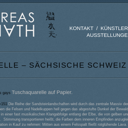
KONTAKT /
KÜNSTLER
AUSSTELLUNGE
LLE – SÄCHSISCHE SCHWEIZ
Tuschaquarelle auf Papier.
es gays
p=151
Die Reihe der Sandsteinlandschaften wird durch das zentrale Massiv d
ehen die Felsen und Nadelkuppen hell gegen das abgestufte Dunkel der Bewa
 in einer fast musikalischen Klangabfolge entlang der Elbe, die von gelben un
st. Stimmung transportieren heißt, die Farben dem inneren Empfinden anzugl
tion in Kauf zu nehmen: Mitten aus einem Felsspalt fließt rotglühende Lava.