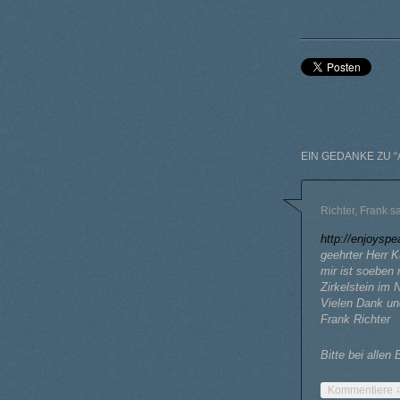
EIN GEDANKE ZU “
Richter, Frank
s
http://enjoysp
geehrter Herr K
mir ist soeben 
Zirkelstein im
Vielen Dank un
Frank Richter
Bitte bei allen
Kommentiere