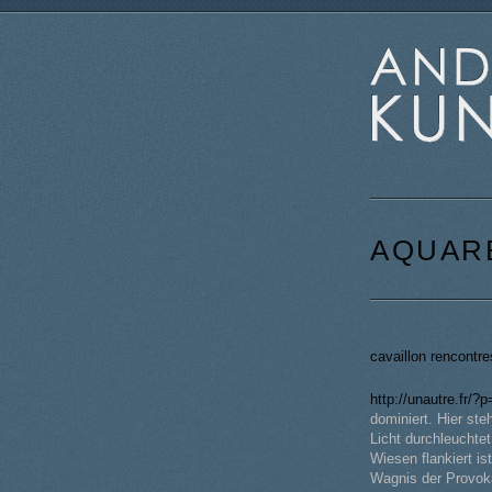
AQUARE
cavaillon rencontr
http://unautre.fr/?
dominiert. Hier st
Licht durchleuchtet
Wiesen flankiert i
Wagnis der Provoka