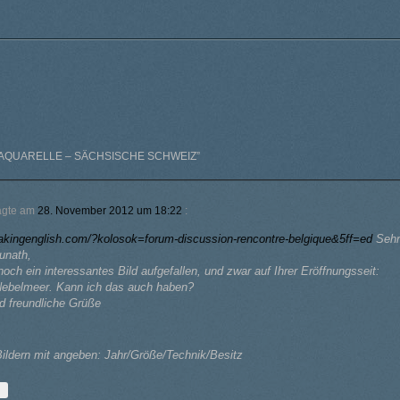
AQUARELLE – SÄCHSISCHE SCHWEIZ
”
agte am
28. November 2012 um 18:22
:
eakingenglish.com/?kolosok=forum-discussion-rencontre-belgique&5ff=ed
Seh
unath,
noch ein interessantes Bild aufgefallen, und zwar auf Ihrer Eröffnungsseit:
 Nebelmeer. Kann ich das auch haben?
d freundliche Grüße
 Bildern mit angeben: Jahr/Größe/Technik/Besitz
↓