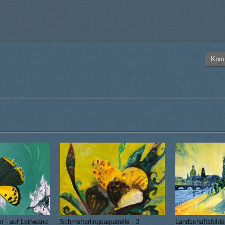
S
er - auf Leinwand
Schmetterlingsaquarelle - 3
Landschaftsbilde