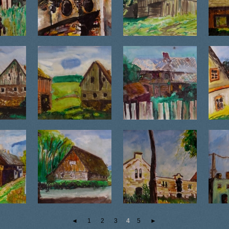
◄
1
2
3
4
5
►