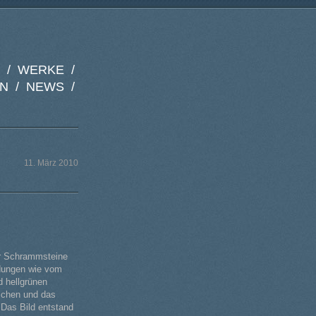
 /
WERKE /
N /
NEWS /
11. März 2010
er Schrammsteine
ldungen wie vom
d hellgrünen
eichen und das
 Das Bild entstand