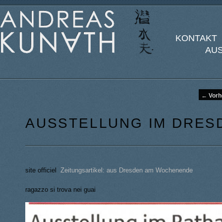
KONTAKT 
AU
Artikelnavigation
←
Vorh
AUSSTELLUNG IM DRES
site officiel
Zeitungsartikel: aus Dresden am Wochenende
ragazzo si trova nei guai