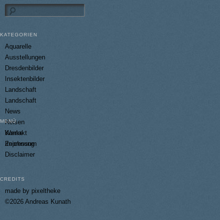
Suchen
KATEGORIEN
Aquarelle
Ausstellungen
Dresdenbilder
Insektenbilder
Landschaft
Landschaft
News
MENÜ
Reisen
Kontakt
Werke
/
Impressum
Zeichnung
/
Disclaimer
/
CREDITS
made by pixeltheke
©2026 Andreas Kunath