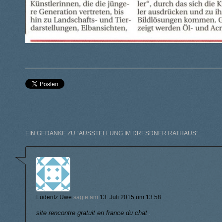
EIN GEDANKE ZU “
AUSSTELLUNG IM DRESDNER RATHAUS
”
Lüderitz Uwe
sagte am
13. Juli 2015 um 13:58
:
site rencontre gratuit en france du chat
.